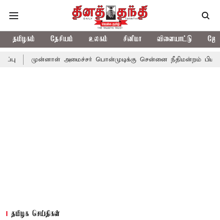
தமிழகம்
தேசியம்
உலகம்
சினிமா
விளையாட்டு
ஜோத
ுன்னாள் அமைச்சர் பொன்முடிக்கு சென்னை நீதிமன்றம் பிடிவாராண்ட்
தமிழக செய்திகள்