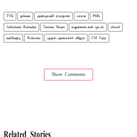
TVK
தவெக
அன்புமணி ராமதாஸ்
பாமக
PMK
Anbumani Ramadas
Tasmac Shops
மதுக்கடைகள் மூடல்
closed
வரவேற்பு
Welcome
முதல்-அமைச்சர் விஜய்
CM Vijay
Show Comments
Related Stories