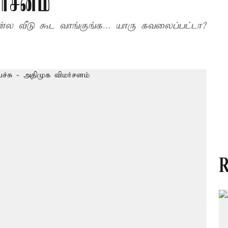
ர்சனம்
ன்ல வீடு கூட வாங்குங்க… யாரு கவலைப்பட்டா?
R