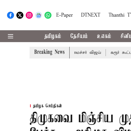
E-Paper
DTNEXT
Thanthi 
தமிழகம்
தேசியம்
உலகம்
சினி
Breaking News
றுவரையறை பாதிக்கும்: முதல்-அமைச்சர் விஜய்
கரூர் கூட்டநெர
தமிழக செய்திகள்
திமுகவை மிஞ்சிய மு