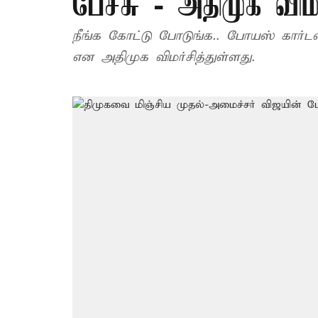
பேச்சு - அதிமுக விம
நீங்க கோட்டு போடுங்க.. போயஸ் கார்ட
என அதிமுக விமர்சித்துள்ளது.