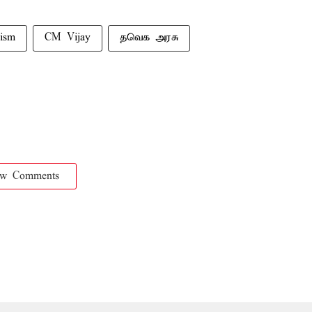
cism
CM Vijay
தவெக அரசு
ow Comments