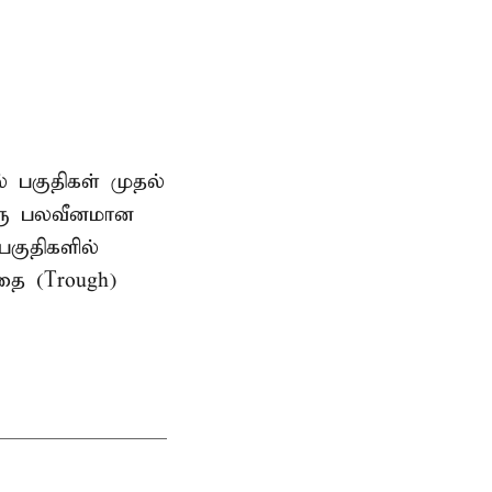
ல் பகுதிகள் முதல்
ஒரு பலவீனமான
பகுதிகளில்
தை (Trough)