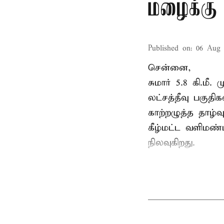
மழைக்கு 
Published on
:
06 Aug 
சென்னை,
சுமார் 5.8 கி.மீ
லட்சத்தீவு பகு
காற்றழுத்த தாழ்
கீழ்மட்ட வளிமண்
நிலவுகிறது.