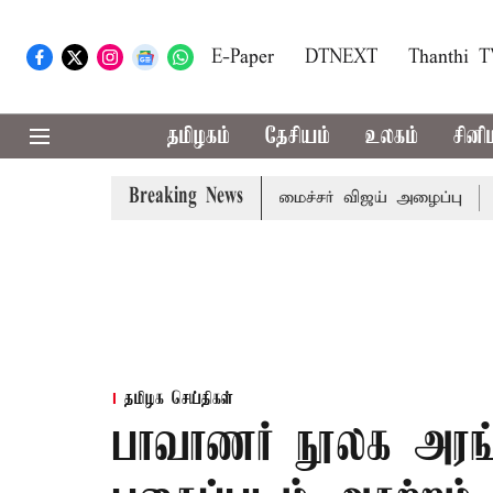
E-Paper
DTNEXT
Thanthi 
தமிழகம்
தேசியம்
உலகம்
சினி
Breaking News
்கள் கூட்டத்துக்கு முதல்-அமைச்சர் விஜய் அழைப்பு
முன்னா
தமிழக செய்திகள்
பாவாணர் நூலக அரங்க