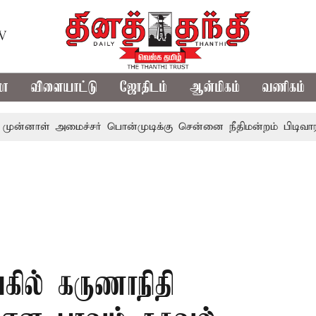
TV
மா
விளையாட்டு
ஜோதிடம்
ஆன்மிகம்
வணிகம்
ள் அமைச்சர் பொன்முடிக்கு சென்னை நீதிமன்றம் பிடிவாராண்ட்
ில் கருணாநிதி