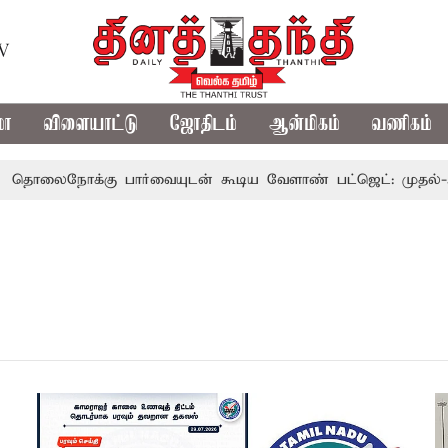
TV
மா
விளையாட்டு
ஜோதிடம்
ஆன்மிகம்
வணிகம்
ைநோக்கு பார்வையுடன் கூடிய வேளாண் பட்ஜெட்: முதல்-அமைச்