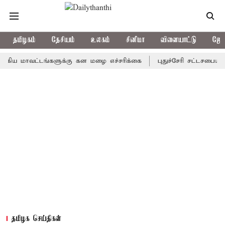
தமிழகம்
தேசியம்
உலகம்
சினிமா
விளையாட்டு
ஜோத
ாவட்டங்களுக்கு கன மழை எச்சரிக்கை
புதுச்சேரி சட்டசபையில் வரும
தமிழக செய்திகள்