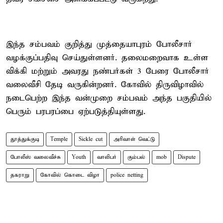
இந்த சம்பவம் குறித்து முத்தையாபுரம் போலீசார்
வழக்குப்பதிவு செய்துள்ளனர். தலைமறைவாக உள்ள
விக்கி மற்றும் அவரது நண்பர்கள் 3 பேரை போலீசார்
வலைவீசி தேடி வருகின்றனர். கோவில் திருவிழாவில்
நடைபெற்ற இந்த வன்முறை சம்பவம் அந்த பகுதியில்
பெரும் பரபரப்பை ஏற்படுத்தியுள்ளது.
தூத்துக்குடி
Temple
Sickle cut
அரிவாள் வெட்டு
போலீஸ் வலைவீச்சு
Youth
வாலிபர்
கும்பல்
mob
Dispute
தகராறு
கோவில் கொடை விழா
police netting