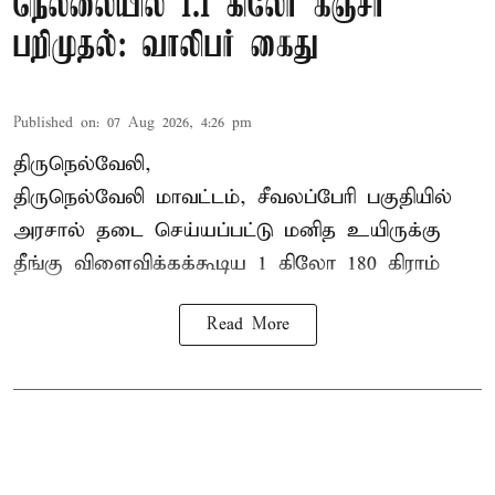
நெல்லையில் 1.1 கிலோ கஞ்சா
பறிமுதல்: வாலிபர் கைது
Published on
:
07 Aug 2026, 4:26 pm
திருநெல்வேலி,
திருநெல்வேலி
மாவட்டம், சீவலப்பேரி பகுதியில்
அரசால் தடை செய்யப்பட்டு மனித உயிருக்கு
தீங்கு விளைவிக்கக்கூடிய 1 கிலோ 180 கிராம்
Read More