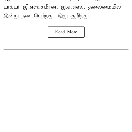
டாக்டர் ஜி.எஸ்.சமீரன், ஐ.ஏ.எஸ்., தலைமையில்
இன்று நடைபெற்றது. இது குறித்து
Read More