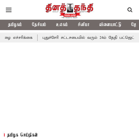
தமிழகம்
தேசியம்
உலகம்
சினிமா
விளையாட்டு
ஜோத
க்கை
புதுச்சேரி சட்டசபையில் வரும் 24ம் தேதி பட்ஜெட் தாக்கல் செய்
தமிழக செய்திகள்