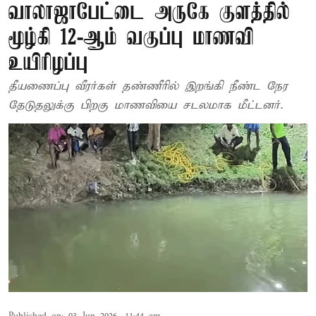
வாலாஜாபேட்டை அருகே குளத்தில்
மூழ்கி 12-ஆம் வகுப்பு மாணவி
உயிரிழப்பு
தீயணைப்பு வீரர்கள் தண்ணீரில் இறங்கி நீண்ட நேர
தேடுதலுக்கு பிறகு மாணவியை சடலமாக மீட்டனர்.