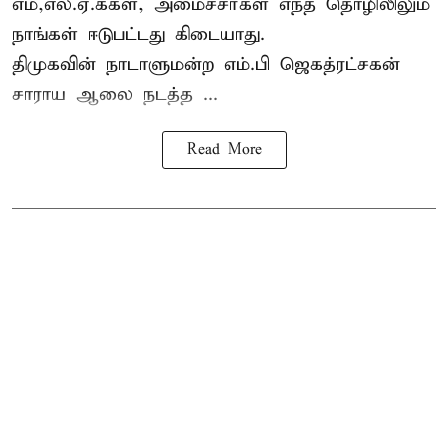
எம்,எல்.ஏ.க்கள், அமைச்சர்கள் எந்த தொழிலிலும்
நாங்கள் ஈடுபட்டது கிடையாது.
திமுகவின் நாடாளுமன்ற எம்.பி ஜெகத்ரட்சகன்
சாராய ஆலை நடத்த ...
Read More