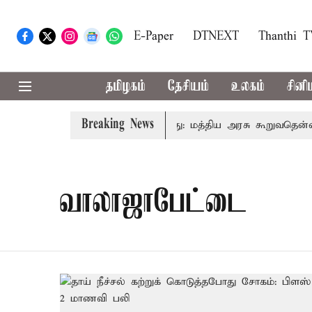
E-Paper
DTNEXT
Thanthi 
தமிழகம்
தேசியம்
உலகம்
சினி
Breaking News
ரிடமும் கட்டணம் வசூலிக்கப்படாது: மத்திய அரசு கூறுவதென்ன..
வாலாஜாபேட்டை