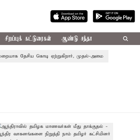
சிறப்புக் கட்டுரைகள்
ஆண்டு சந்தா
ையாக தேசிய கொடி ஏற்றுகிறார், முதல்-அமைச்சர் விஜய்!
பா.