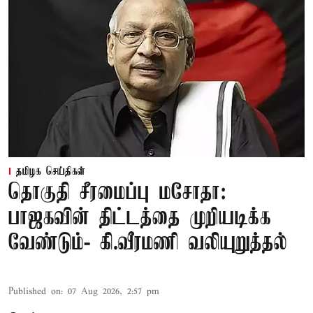
தமிழக செய்திகள்
தொகுதி சீரமைப்பு மசோதா:
பாஜகவின் திட்டத்தை முறியடிக்க
வேண்டும்- கி.வீரமணி வலியுறுத்தல்
Published on
:
07 Aug 2026, 2:57 pm