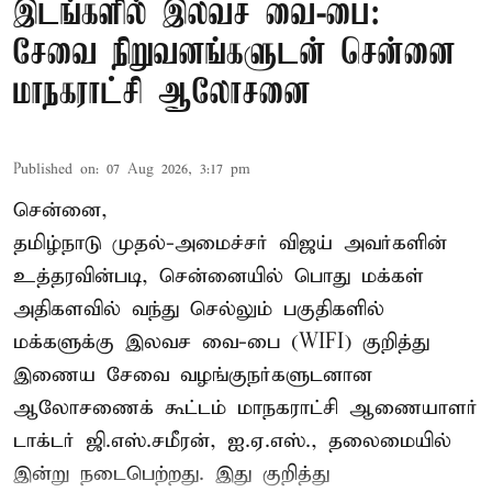
இடங்களில் இலவச வை-பை:
சேவை நிறுவனங்களுடன் சென்னை
மாநகராட்சி ஆலோசனை
Published on
:
07 Aug 2026, 3:17 pm
சென்னை,
தமிழ்நாடு முதல்-அமைச்சர் விஜய் அவர்களின்
உத்தரவின்படி, சென்னையில் பொது மக்கள்
அதிகளவில் வந்து செல்லும் பகுதிகளில்
மக்களுக்கு இலவச வை-பை (WIFI) குறித்து
இணைய சேவை வழங்குநர்களுடனான
ஆலோசணைக் கூட்டம் மாநகராட்சி ஆணையாளர்
டாக்டர் ஜி.எஸ்.சமீரன், ஐ.ஏ.எஸ்., தலைமையில்
இன்று நடைபெற்றது. இது குறித்து