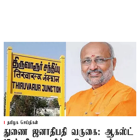
தமிழக செய்திகள்
துணை ஜனாதிபதி வருகை: ஆகஸ்ட்