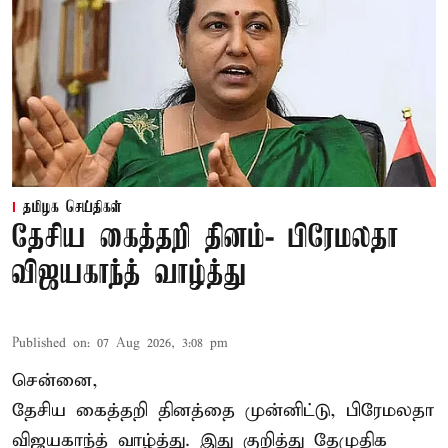
தமிழக செய்திகள்
தேசிய கைத்தறி தினம்- பிரேமலதா
விஜயகாந்த் வாழ்த்து
Published on
:
07 Aug 2026, 3:08 pm
சென்னை,
தேசிய கைத்தறி தினத்தை
முன்னிட்டு, பிரேமலதா
விஜயகாந்த் வாழ்த்து. இது குறித்து தேமுதிக