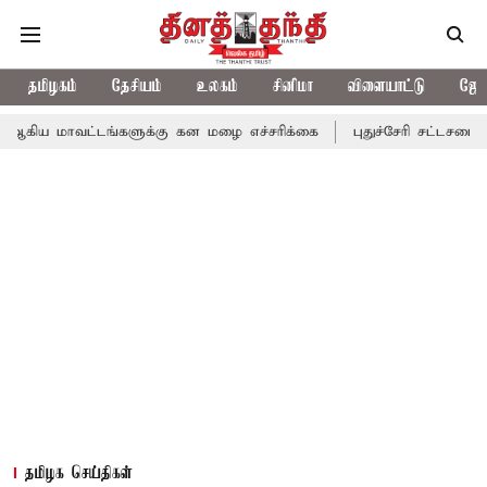
தமிழகம்
தேசியம்
உலகம்
சினிமா
விளையாட்டு
ஜோத
ட்டங்களுக்கு கன மழை எச்சரிக்கை
புதுச்சேரி சட்டசபையில் வரும் 2
தமிழக செய்திகள்