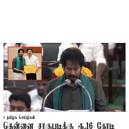
தமிழக செய்திகள்
தென்னை சாகுபடிக்கு ரூ.16 கோடி