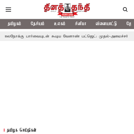
தமிழகம்
தேசியம்
உலகம்
சினிமா
விளையாட்டு
ஜோத
 பார்வையுடன் கூடிய வேளாண் பட்ஜெட்: முதல்-அமைச்சர் விஜய்
த
தமிழக செய்திகள்