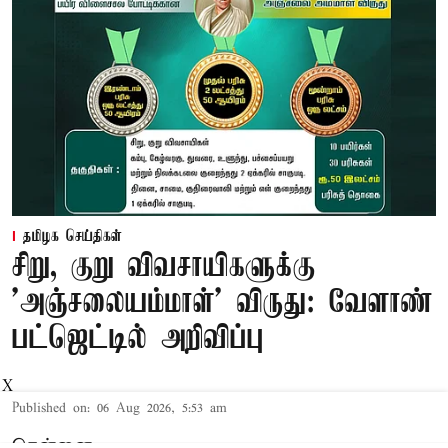
தமிழக செய்திகள்
சிறு, குறு விவசாயிகளுக்கு
'அஞ்சலையம்மாள்' விருது: வேளாண்
பட்ஜெட்டில் அறிவிப்பு
X
Published on
:
06 Aug 2026, 5:53 am
சென்னை,