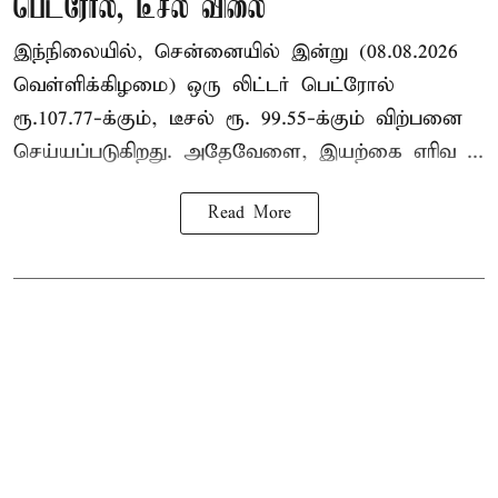
பெட்ரோல், டீசல் விலை
இந்நிலையில், சென்னையில் இன்று (08.08.2026
வெள்ளிக்கிழமை) ஒரு லிட்டர் பெட்ரோல்
ரூ.107.77-க்கும், டீசல் ரூ. 99.55-க்கும் விற்பனை
செய்யப்படுகிறது. அதேவேளை, இயற்கை எரிவ ...
Read More