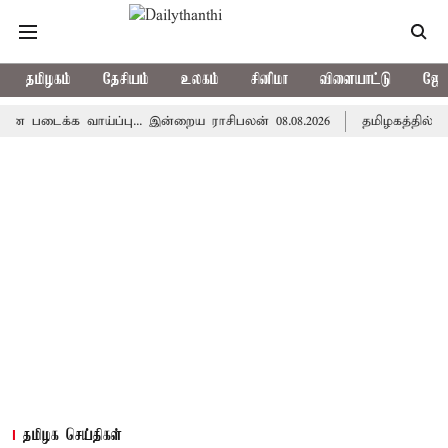
தமிழகம்
தேசியம்
உலகம்
சினிமா
விளையாட்டு
ஜோத
்க வாய்ப்பு... இன்றைய ராசிபலன் 08.08.2026
தமிழகத்தில் இன்று 
தமிழக செய்திகள்