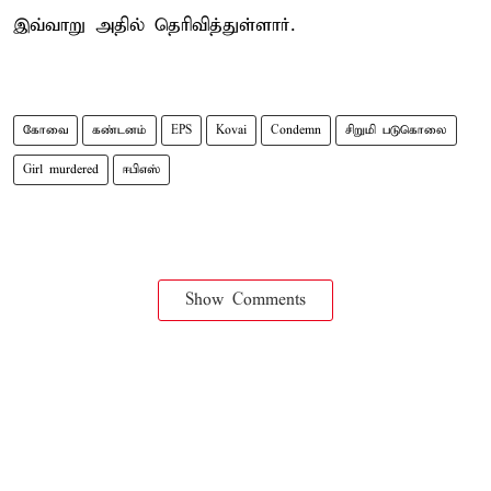
இவ்வாறு அதில் தெரிவித்துள்ளார்.
கோவை
கண்டனம்
EPS
Kovai
Condemn
சிறுமி படுகொலை
Girl murdered
ஈபிஎஸ்
Show Comments