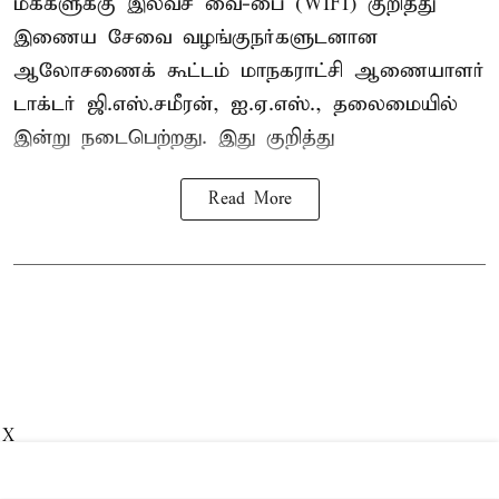
மக்களுக்கு இலவச வை-பை (WIFI) குறித்து
இணைய சேவை வழங்குநர்களுடனான
ஆலோசணைக் கூட்டம் மாநகராட்சி ஆணையாளர்
டாக்டர் ஜி.எஸ்.சமீரன், ஐ.ஏ.எஸ்., தலைமையில்
இன்று நடைபெற்றது. இது குறித்து
Read More
X