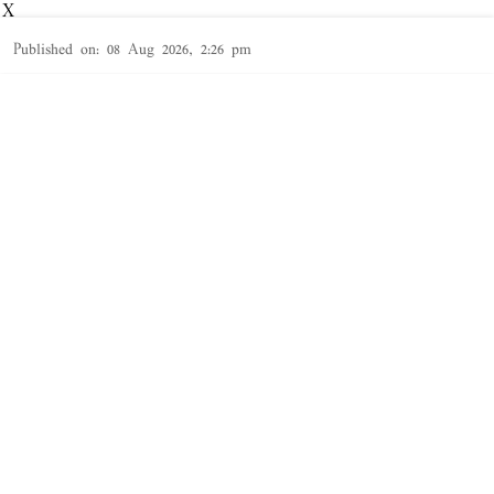
X
Published on
:
08 Aug 2026, 2:26 pm
தூத்துக்குடி,
தூத்துக்குடி
மாவட்டத்தில் சட்ட விரோதமாக
சாராயம்
காய்ச்சி
Read More