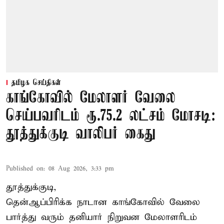
தமிழக செய்திகள்
காங்கோவில் மேலாளர் வேலை
செய்பவரிடம் ரூ.75.2 லட்சம் மோசடி:
தூத்துக்குடி வாலிபர் கைது
Published on
:
08 Aug 2026, 3:33 pm
தூத்துக்குடி,
தென்ஆப்பிரிக்க நாடான
காங்கோ
வில் வேலை
பார்த்து வரும் தனியார் நிறுவன மேலாளரிடம்