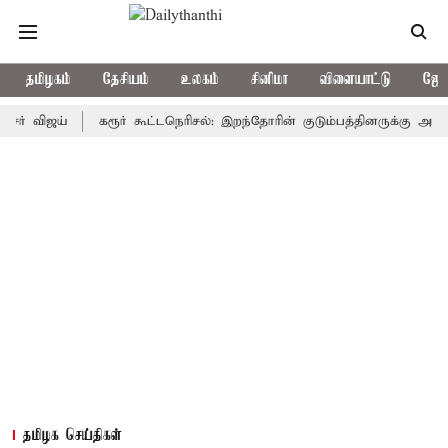
தமிழகம்
தேசியம்
உலகம்
சினிமா
விளையாட்டு
ஜோத
ிஜய்
கரூர் கூட்டநெரிசல்: இறந்தோரின் குடும்பத்தினருக்கு அரசுப்பணி 
தமிழக செய்திகள்