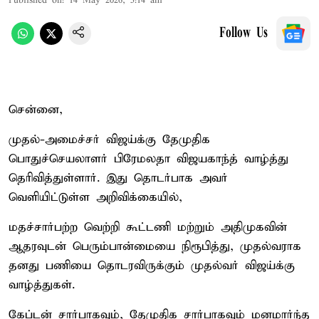
Published on
:
14 May 2026, 5:14 am
Follow Us
சென்னை,
முதல்-அமைச்சர் விஜய்க்கு தேமுதிக
பொதுச்செயலாளர் பிரேமலதா விஜயகாந்த் வாழ்த்து
தெரிவித்துள்ளார். இது தொடர்பாக அவர்
வெளியிட்டுள்ள அறிவிக்கையில்,
மதச்சார்பற்ற வெற்றி கூட்டணி மற்றும் அதிமுகவின்
ஆதரவுடன் பெரும்பான்மையை நிரூபித்து, முதல்வராக
தனது பணியை தொடரவிருக்கும் முதல்வர் விஜய்க்கு
வாழ்த்துகள்.
கேப்டன் சார்பாகவும், தேமுதிக சார்பாகவும் மனமார்ந்த