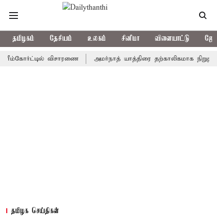
தமிழகம்
தேசியம்
உலகம்
சினிமா
விளையாட்டு
ஜோத
கோர்ட்டில் விசாரணை
அமர்நாத் யாத்திரை தற்காலிகமாக நிறுத்தம்
தமிழக செய்திகள்