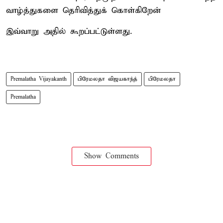
வாழ்த்துகளை தெரிவித்துக் கொள்கிறேன்
இவ்வாறு அதில் கூறப்பட்டுள்ளது.
Premalatha Vijayakanth
பிரேமலதா விஜயகாந்த்
பிரேமலதா
Premalatha
Show Comments