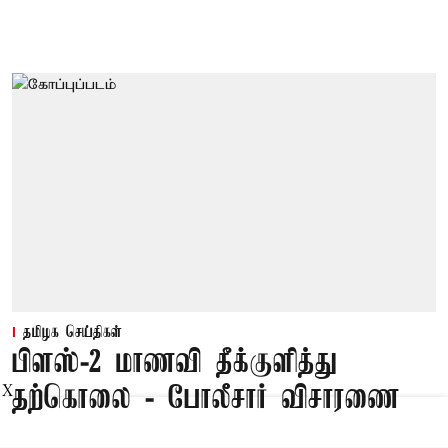
தமிழக செய்திகள்
பிளஸ்-2 மாணவி தீக்குளித்து
தற்கொலை - போலீசார் விசாரணை
X