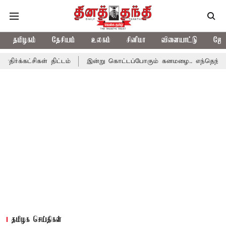
தமிழகம்
தேசியம்
உலகம்
சினிமா
விளையாட்டு
ஜோத
ள் திட்டம்
இன்று கொட்டப்போகும் கனமழை.. எந்தெந்த மாவட்டங்களில
தமிழக செய்திகள்