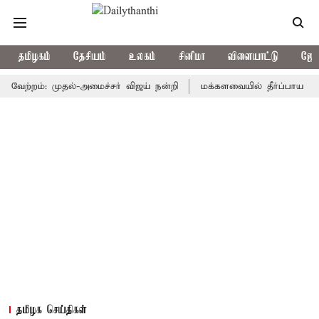
தமிழகம்
தேசியம்
உலகம்
சினிமா
விளையாட்டு
ஜோத
்றம்: முதல்-அமைச்சர் விஜய் நன்றி
மக்களவையில் தீர்ப்பாய சீர்திருத
தமிழக செய்திகள்