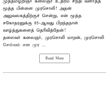
முத்தமிழறிஞர் கலைஞர் உதிரம் சிந்தி வளர்த்த
மூத்த பிள்ளை முரசொலி! அதன்
அலுவலகத்திற்குச் சென்று, என் மூத்த
சகோதரனுக்கு 85-ஆவது பிறந்தநாள்
வாழ்த்துகளைத் தெரிவித்தேன்!
தலைவர் கலைஞர், முரசொலி மாறன், முரசொலி
செல்வம் என முர ...
Read More