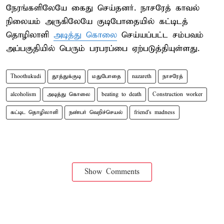
நேரங்களிலேயே கைது செய்தனர். நாசரேத் காவல்
நிலையம் அருகிலேயே குடிபோதையில் கட்டிடத்
தொழிலாளி
அடித்து கொலை
செய்யப்பட்ட சம்பவம்
அப்பகுதியில் பெரும் பரபரப்பை ஏற்படுத்தியுள்ளது.
Thoothukudi
தூத்துக்குடி
மதுபோதை
nazareth
நாசரேத்
alcoholism
அடித்து கொலை
beating to death
Construction worker
கட்டிட தொழிலாளி
நண்பர் வெறிச்செயல்
friend's madness
Show Comments