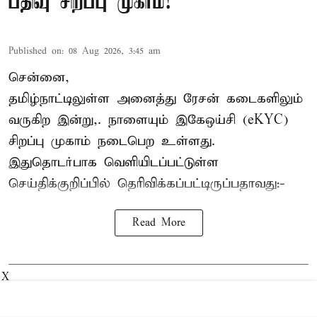
பதிவு சிறப்பு முகாம்!
Published on
:
08 Aug 2026, 3:45 am
சென்னை,
தமிழ்நாட்டிலுள்ள அனைத்து ரேசன் கடைகளிலும்
வருகிற இன்று,. நாளையும் இகேஒய்சி (eKYC)
சிறப்பு முகாம் நடைபெற உள்ளது.
இதுதொடர்பாக வெளியிடப்பட்டுள்ள
செய்திக்குறிப்பில் தெரிவிக்கப்பட்டிருப்பதாவது:-
Read More
X