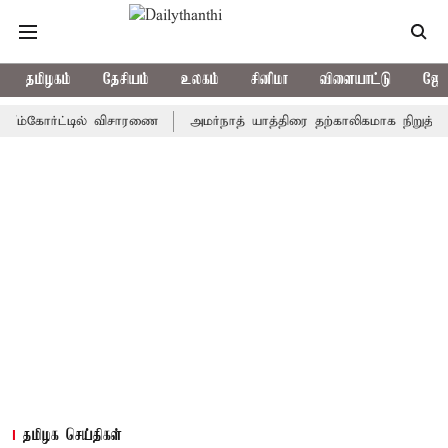
தமிழகம்
தேசியம்
உலகம்
சினிமா
விளையாட்டு
ஜோத
கோர்ட்டில் விசாரணை
அமர்நாத் யாத்திரை தற்காலிகமாக நிறுத்தம்
இ
தமிழக செய்திகள்