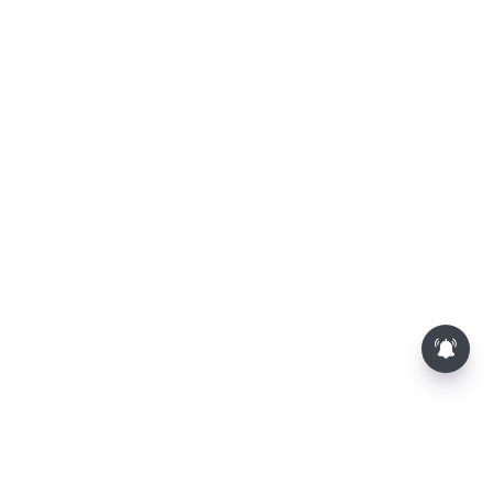
பாம்புகள் தோலை உரிப்பது ஏன்?
அப்போது அதனை பார்த்தால்
பழிவாங்குமா?