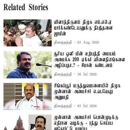
Related Stories
விளாத்திகுளம் திமுக எம்.எல்.ஏ
மார்க்கண்டேயனுக்கு நிபந்தனை
ஜாமீன்
தினத்தந்தி
03 Aug 2026
சூரிய ஒளி மின் உற்பத்தி மையம்
அமைக்க 200 ஏக்கர் விளைநிலங்களை
அழிப்பதா.? - சீமான் கண்டனம்
தினத்தந்தி
30 Jul 2026
சிங்கப்பூர் மருத்துவமனையில் திமுக
முன்னாள் அமைச்சர் எ.வ.வேலு
அனுமதி
தினத்தந்தி
03 Jul 2026
முன்னாள் அமைச்சர் பொன்முடிக்கு
எதிரான வழக்கு - ரத்து செய்ய
ஐகோர்ட்டு மறுப்பு