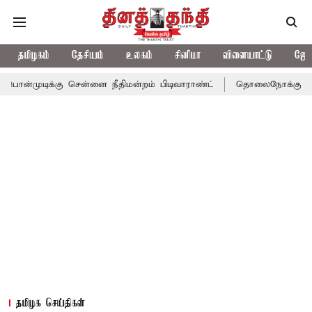
தமிழகம்
தேசியம்
உலகம்
சினிமா
விளையாட்டு
ஜோத
்கு சென்னை நீதிமன்றம் பிடிவாராண்ட்
தொலைநோக்கு பார்வையுடன் க
தமிழக செய்திகள்