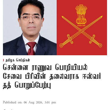
தமிழக செய்திகள்
சென்னை ராணுவ பொறியியல்
சேவை பிரிவின் தலைவராக ஈஸ்வர்
தத் பொறுப்பேற்பு
Published on
:
06 Aug 2026, 3:01 pm