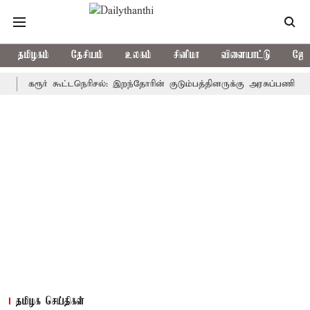
தமிழகம்
தேசியம்
உலகம்
சினிமா
விளையாட்டு
ஜோத
கரூர் கூட்டநெரிசல்: இறந்தோரின் குடும்பத்தினருக்கு அரசுப்பணி வழக்கு; வ
தமிழக செய்திகள்