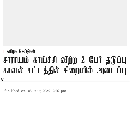
தமிழக செய்திகள்
சாராயம் காய்ச்சி விற்ற 2 பேர் தடுப்பு
காவல் சட்டத்தில் சிறையில் அடைப்பு
X
Published on
:
08 Aug 2026, 2:26 pm
தூத்துக்குடி,
தூத்துக்குடி
மாவட்டத்தில் சட்ட விரோதமாக
சாராயம்
காய்ச்சி