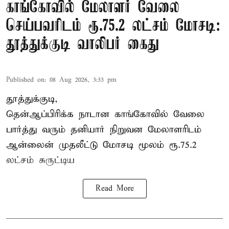
காங்கோவில் மேலாளர் வேலை
செய்பவரிடம் ரூ.75.2 லட்சம் மோசடி:
தூத்துக்குடி வாலிபர் கைது
Published on
:
08 Aug 2026, 3:33 pm
தூத்துக்குடி,
தென்ஆப்பிரிக்க நாடான
காங்கோ
வில் வேலை
பார்த்து வரும் தனியார் நிறுவன மேலாளரிடம்
ஆன்லைன் முதலீட்டு மோசடி மூலம் ரூ.75.2
லட்சம் சுருட்டிய
Read More