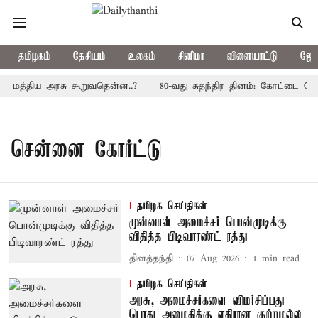
தமிழகம்
தேசியம்
உலகம்
சினிமா
விளையாட்டு
ஜோத
: மத்திய அரசு கூறுவதென்ன..?
80-வது சுதந்திர தினம்: கோட்டை கொத
சென்னை கோர்ட்டு
தமிழக செய்திகள்
முன்னாள் அமைச்சர் பொன்முடிக்கு
விதித்த பிடிவாரண்ட் ரத்து
தினத்தந்தி
07 Aug 2026
1
min read
தமிழக செய்திகள்
அரசு, அமைச்சர்களை விமர்சிப்பது
பொது அமைதிக்கு எதிரான குற்றமல்ல