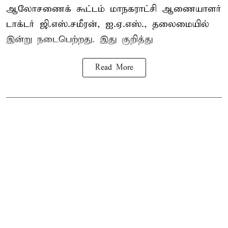
ஆலோசணைக் கூட்டம் மாநகராட்சி ஆணையாளர்
டாக்டர் ஜி.எஸ்.சமீரன், ஐ.ஏ.எஸ்., தலைமையில்
இன்று நடைபெற்றது. இது குறித்து
Read More