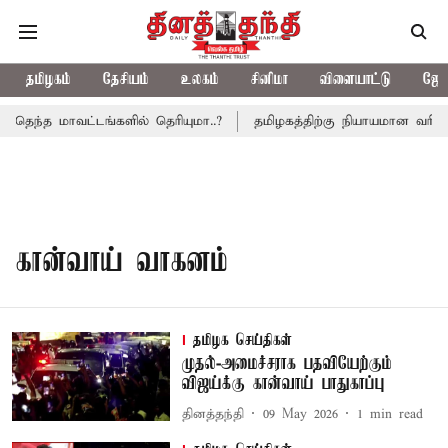
தமிழகம்
தேசியம்
உலகம்
சினிமா
விளையாட்டு
ஜோத
ெந்த மாவட்டங்களில் தெரியுமா..?
தமிழகத்திற்கு நியாயமான வரிப்ப
கான்வாய் வாகனம்
தமிழக செய்திகள்
முதல்-அமைச்சராக பதவியேற்கும்
விஜய்க்கு கான்வாய் பாதுகாப்பு
தினத்தந்தி
09 May 2026
1
min read