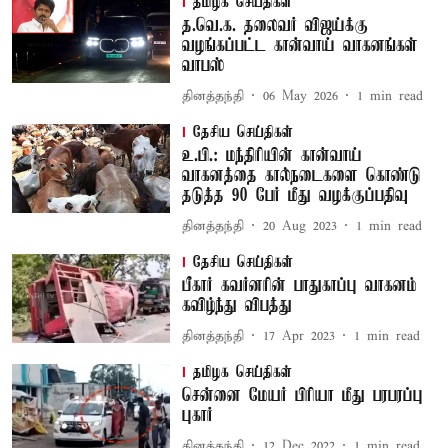
தமிழக செய்திகள்
த.வெ.க. தலைவர் விஜய்க்கு
வழங்கப்பட்ட கான்வாய் வாகனங்கள்
வாபஸ்
தினத்தந்தி
06 May 2026
1
min read
தேசிய செய்திகள்
உ.பி.: மந்திரியின் கான்வாய்
வாகனத்தை கால்நடைகளை கொண்டு
தடுத்த 90 பேர் மீது வழக்குப்பதிவு
தினத்தந்தி
20 Aug 2023
1
min read
தேசிய செய்திகள்
பீகார் கவர்னரின் பாதுகாப்பு வாகனம்
கவிழ்ந்து விபத்து
தினத்தந்தி
17 Apr 2023
1
min read
தமிழக செய்திகள்
சென்னை மேயர் பிரியா மீது பரபரப்பு
புகார்
தினத்தந்தி
12 Dec 2022
1
min read