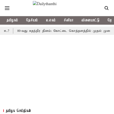
தமிழகம்
தேசியம்
உலகம்
சினிமா
விளையாட்டு
ஜோத
80-வது சுதந்திர தினம்: கோட்டை கொத்தளத்தில் முதல் முறையாக தேசி
தமிழக செய்திகள்