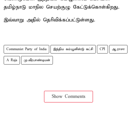
தமிழ்நாடு மாநில செயற்குழு கேட்டுக்கொள்கிறது.
இவ்வாறு அதில் தெரிவிக்கப்பட்டுள்ளது.
Communist Party of India
இந்திய கம்யூனிஸ்டு கட்சி
CPI
ஆ.ராசா
A Raja
மு.வீரபாண்டியன்
Show Comments