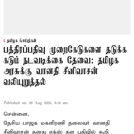
தமிழக செய்திகள்
பத்திரப்பதிவு முறைகேடுகளை தடுக்க
கடும் நடவடிக்கை தேவை: தமிழக
அரசுக்கு வானதி சீனிவாசன்
வலியுறுத்தல்
Published on
:
09 Aug 2026, 8:18 am
சென்னை,
தேசிய பாஜக மகளிரணி தலைவர் வானதி
சீனிவாசன் தனது எக்ஸ் தள பதிவில் கூறி