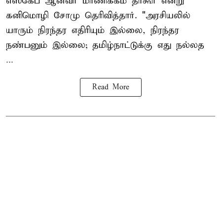
எஸ்கேப் ஆனவர்
மாணிக்கம் தாகூர்
என்று
கனிமொழி சோமு தெரிவித்தார். "அரசியலில்
யாரும் நிரந்தர எதிரியும் இல்லை, நிரந்தர
நண்பனும் இல்லை; தமிழ்நாட்டுக்கு எது நல்லத
...
Read More