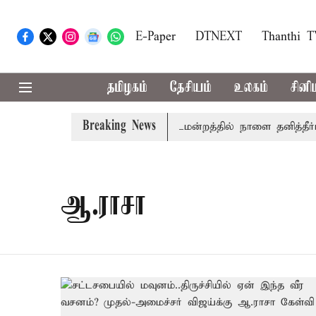
E-Paper
DTNEXT
Thanthi 
தமிழகம்
தேசியம்
உலகம்
சினி
Breaking News
முதலில் தமிழ்த்தாய் வாழ்த்து: சட்டமன்றத்தில் நாளை தனித்தீர்மா
ஆ.ராசா