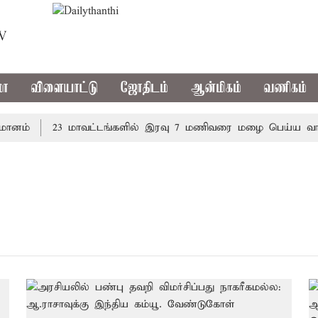
TV
மா
விளையாட்டு
ஜோதிடம்
ஆன்மிகம்
வணிகம்
னம்
23 மாவட்டங்களில் இரவு 7 மணிவரை மழை பெய்ய வாய்ப்