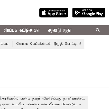
சிறப்புக் கட்டுரைகள்
ஆண்டு சந்தா
பு
கொரிய பேட்மிண்டன் இறுதி போட்டி; இந்திய வீராங்கனை சா