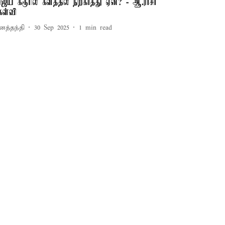
ிஜய் கரூரில் களத்தில் நிற்காதது ஏன்? - ஆ.ராசா
ேள்வி
னத்தந்தி
30 Sep 2025
1
min read