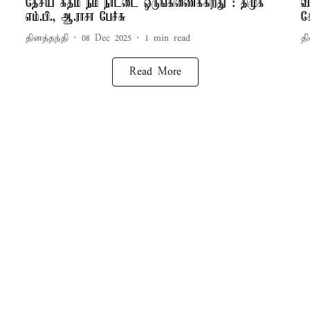
தேசிய கீதம் நம் நாட்டை ஒருங்கிணைக்கிறது : திமுக
வ
எம்.பி., ஆ.ராசா பேச்சு
க
தினத்தந்தி
08 Dec 2025
1
min read
தி
Read More