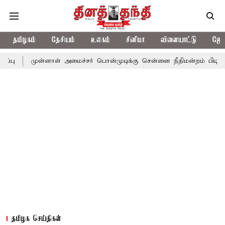
தமிழகம்
தேசியம்
உலகம்
சினிமா
விளையாட்டு
ஜோத
ன்னாள் அமைச்சர் பொன்முடிக்கு சென்னை நீதிமன்றம் பிடிவாராண்ட்
தமிழக செய்திகள்