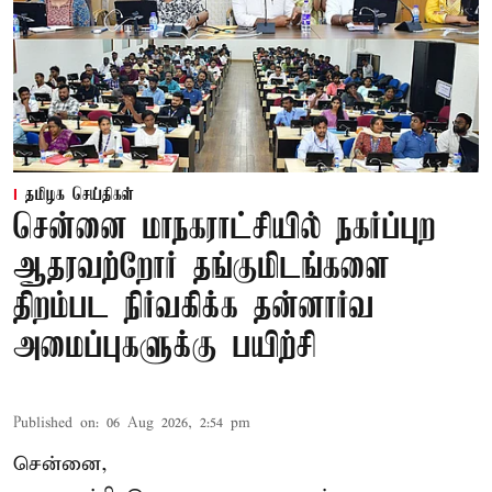
தமிழக செய்திகள்
சென்னை மாநகராட்சியில் நகர்ப்புற
ஆதரவற்றோர் தங்குமிடங்களை
திறம்பட நிர்வகிக்க தன்னார்வ
அமைப்புகளுக்கு பயிற்சி
Published on
:
06 Aug 2026, 2:54 pm
சென்னை,