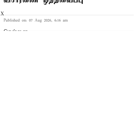
X
Published on
:
07 Aug 2026, 6:16 am
சென்னை,
தமிழக முதல்-அமைச்சர் விஜய் மற்றும் அவரது
மனைவி சங்கீதா தொடர்பான விவாகரத்து வழக்கு
செங்கல்பட்டு கோர்ட்டில் விசாரணையில் உள்ளது.
விவாகரத்து கோரி மனு
த.வெ.க. தலைவரும், தமிழக முதல்-
அமைச்சருமான விஜய்க்கும், அவரது மனைவி
சங்கீதாவுக்கும் இடையே கருத்து வேறுபாடு
ஏற்பட்டதாக கூறப்பட்டநிலையில், சங்கீதா,
விவாகரத்து கோரி செங்கல்பட்டு குடும்ப நல
கோர்ட்டில் மனு தாக்கல் செய்தார்.