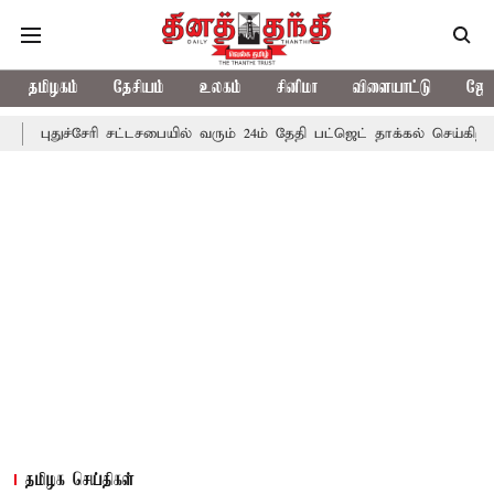
தமிழகம்
தேசியம்
உலகம்
சினிமா
விளையாட்டு
ஜோத
புதுச்சேரி சட்டசபையில் வரும் 24ம் தேதி பட்ஜெட் தாக்கல் செய்கிறார் முத
தமிழக செய்திகள்