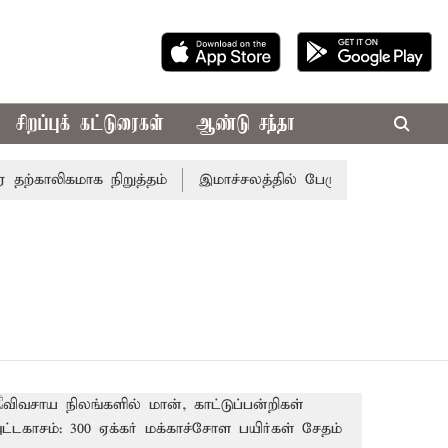
சிறப்புக் கட்டுரைகள்
ஆண்டு சந்தா
ற்காலிகமாக நிறுத்தம்
இமாச்சலத்தில் பேருந்து விபத்து; 7 பே