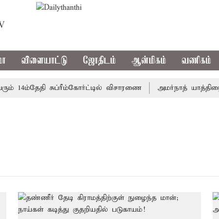
TV
மா
விளையாட்டு
ஜோதிடம்
ஆன்மிகம்
வணிகம்
் 14ம்தேதி சுப்ரீம்கோர்ட்டில் விசாரணை
அமர்நாத் யாத்திரை த