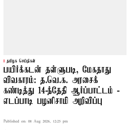
தமிழக செய்திகள்
பயிர்க்கடன் தள்ளுபடி, மேகதாது
விவகாரம்: த.வெ.க. அரசைக்
கண்டித்து 14-ந்தேதி ஆர்ப்பாட்டம் -
எடப்பாடி பழனிசாமி அறிவிப்பு
Published on
:
08 Aug 2026, 12:25 pm