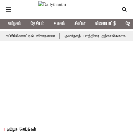
தமிழகம்
தேசியம்
உலகம்
சினிமா
விளையாட்டு
ஜோத
ரீம்கோர்ட்டில் விசாரணை
அமர்நாத் யாத்திரை தற்காலிகமாக நிறுத்தம்
தமிழக செய்திகள்