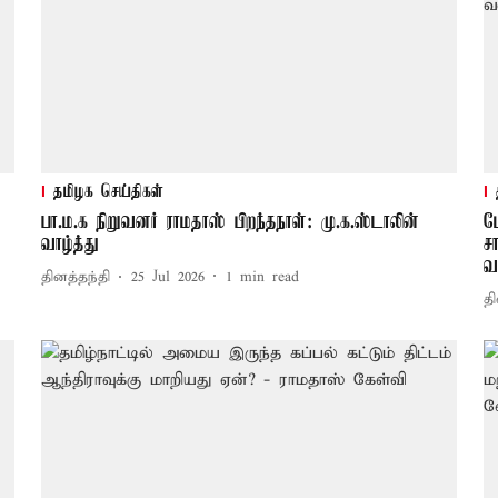
தமிழக செய்திகள்
பா.ம.க நிறுவனர் ராமதாஸ் பிறந்தநாள்: மு.க.ஸ்டாலின்
ம
வாழ்த்து
ச
வ
தினத்தந்தி
25 Jul 2026
1
min read
தி