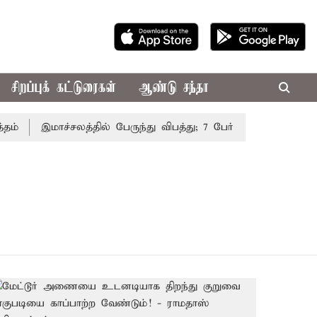
சிறப்புக் கட்டுரைகள்
ஆண்டு சந்தா
இமாச்சலத்தில் பேருந்து விபத்து; 7 பேர் பலி - பிரதமர் மோ