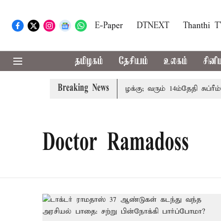
E-Paper
DTNEXT
Thanthi 
தமிழகம்
தேசியம்
உலகம்
சினி
Breaking News
 குடும்பத்தினருக்கு அரசுப்பணி வழக்கு; வரும் 14ம்தேதி சுப்ரீம்க
Doctor Ramadoss