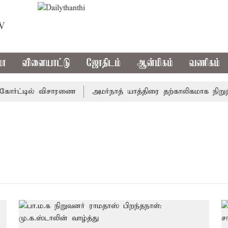
TV
மா
விளையாட்டு
ஜோதிடம்
ஆன்மிகம்
வணிகம்
ோர்ட்டில் விசாரணை
அமர்நாத் யாத்திரை தற்காலிகமாக நிறுத்தம்