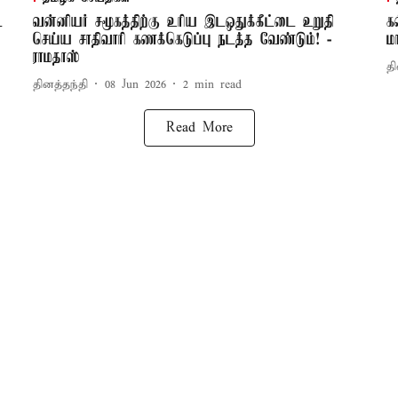
ட
வன்னியர் சமூகத்திற்கு உரிய இடஒதுக்கீட்டை உறுதி
க
செய்ய சாதிவாரி கணக்கெடுப்பு நடத்த வேண்டும்! -
ம
ராமதாஸ்
தி
தினத்தந்தி
08 Jun 2026
2
min read
Read More