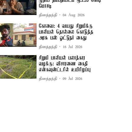
முதிய தம்பதியிடம் ரூ.1.53 கோடி
மோசடி
தினத்தந்தி
04 Aug 2026
கோவை: 4 வயது சிறுமிக்கு
பாலியல் தொல்லை கொடுத்த
அரசு பஸ் ஓட்டுநர் கைது
தினத்தந்தி
16 Jul 2026
சிறுமி பாலியல் பலாத்கார
வழக்கு: விசாரணை கைதி
என்கவுன்ட்டரில் உயிரிழப்பு
தினத்தந்தி
09 Jul 2026