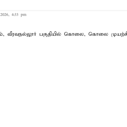
2026, 4:33 pm
், வீரவநல்லூர் பகுதியில் கொலை, கொலை முயற்ச
ுச் சேதம் ஏற்படுத்துதல், குற்றமுறு மிரட்டல் உள்ளி
ிழ்நாடு தடுப்பு காவல் சட்டத்தின் கீழ்
கைது
செய்யப்
Read More