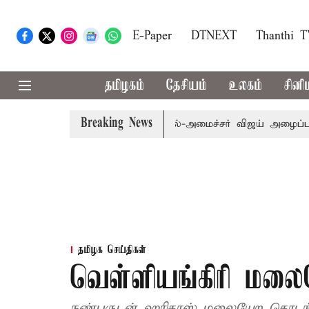
E-Paper
DTNEXT
Thanthi 
தமிழகம்
தேசியம்
உலகம்
சினி
Breaking News
.பி.க்கள் கூட்டத்துக்கு முதல்-அமைச்சர் விஜய் அழைப்பு
மு
தமிழக செய்திகள்
வெள்ளியங்கிரி மலையே
நண்பருடன் ஹரிதாஸ் மலையேற தொடங்க