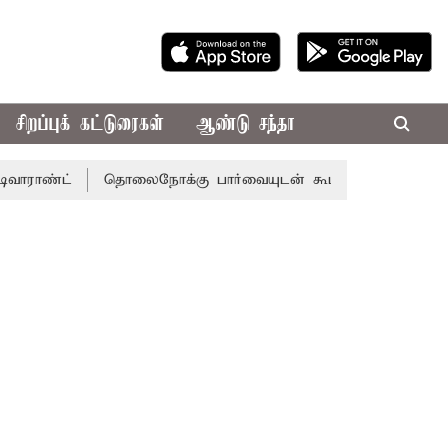
சிறப்புக் கட்டுரைகள்
ஆண்டு சந்தா
்ட்
தொலைநோக்கு பார்வையுடன் கூடிய வேளாண் பட்ஜெட்: மு