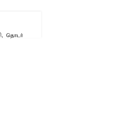
ி, தொடர்
ட்ட வழக்குகளில்
பட்டனர்.