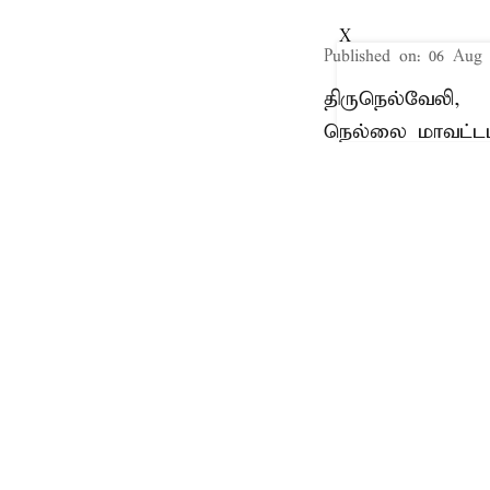
X
Published on
:
06 Aug 
திருநெல்வேலி,
நெல்லை மாவட்டம
தாக்குதல், சொத்த
ஈடுபட்ட 2 பேர் தம