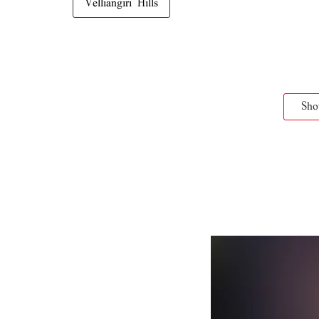
Velliangiri Hills
Sh