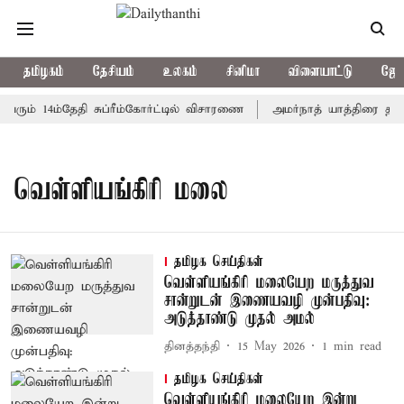
தமிழகம்
தேசியம்
உலகம்
சினிமா
விளையாட்டு
ஜோத
ரும் 14ம்தேதி சுப்ரீம்கோர்ட்டில் விசாரணை
அமர்நாத் யாத்திரை தற்கா
வெள்ளியங்கிரி மலை
தமிழக செய்திகள்
வெள்ளியங்கிரி மலையேற மருத்துவ
சான்றுடன் இணையவழி முன்பதிவு:
அடுத்தாண்டு முதல் அமல்
தினத்தந்தி
15 May 2026
1
min read
தமிழக செய்திகள்
வெள்ளியங்கிரி மலையேற இன்று