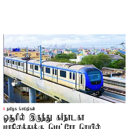
தமிழக செய்திகள்
ஓசூரில் இருந்து கர்நாடகா
மாநிலத்துக்கு மெட்ரோ ரெயில்