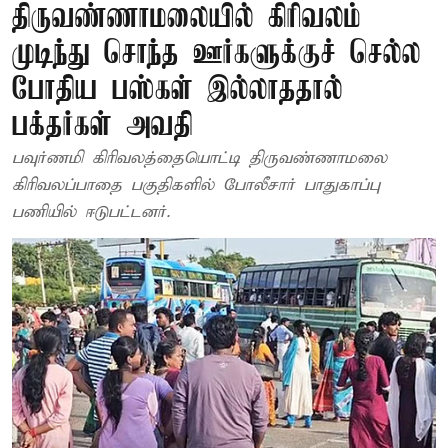
திருவண்ணாமலையில் கிரிவலம்
முடிந்து சொந்த ஊர்களுக்குச் செல்ல
போதிய பஸ்கள் இல்லாததால்
பக்தர்கள் அவதி
பவுர்ணமி கிரிவலத்தையொட்டி திருவண்ணாமலை
கிரிவலப்பாதை பகுதிகளில் போலீசார் பாதுகாப்பு
பணியில் ஈடுபட்டனர்.