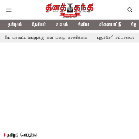
தமிழகம்
தேசியம்
உலகம்
சினிமா
விளையாட்டு
ஜோத
டங்களுக்கு கன மழை எச்சரிக்கை
புதுச்சேரி சட்டசபையில் வரும் 24ம
தமிழக செய்திகள்