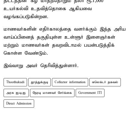
திட்டத்தின்' கீழ் மாதந்தோறும் தலா ரூ.1,000
உயர்கல்வி உதவித்தொகை ஆகியவை
வழங்கப்படுகின்றன.
மாணவர்களின் எதிர்காலத்தை வளர்க்கும் இந்த அரிய
வாய்ப்பினைத் தகுதியுள்ள உள்ளூர் இளைஞர்கள்
மற்றும் மாணவர்கள் தவறவிடாமல் பயன்படுத்திக்
கொள்ள வேண்டும்.
இவ்வாறு அவர் தெரிவித்துள்ளார்.
Thoothukudi
தூத்துக்குடி
Collector information
கலெக்டர் தகவல்
அரசு ஐ.டி.ஐ.
நேரடி மாணவர் சேர்க்கை
Government ITI
Direct Admission