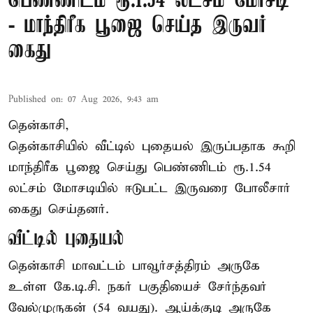
பெண்ணிடம் ரூ.1.54 லட்சம் மோசடி
- மாந்திரீக பூஜை செய்த இருவர்
கைது
Published on
:
07 Aug 2026, 9:43 am
தென்காசி,
தென்காசியில் வீட்டில் புதையல் இருப்பதாக கூறி
மாந்திரீக பூஜை செய்து பெண்ணிடம் ரூ.1.54
லட்சம் மோசடியில் ஈடுபட்ட இருவரை போலீசார்
கைது செய்தனர்.
வீட்டில் புதையல்
தென்காசி மாவட்டம் பாவூர்சத்திரம் அருகே
உள்ள கே.டி.சி. நகர் பகுதியைச் சேர்ந்தவர்
வேல்முருகன் (54 வயது). ஆய்க்குடி அருகே