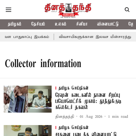
தமிழகம்
தேசியம்
உலகம்
சினிமா
விளையாட்டு
ஜோத
வள பாதுகாப்பு இயக்கம்
விவசாயிகளுக்கான இலவச மின்சாரத்துக்காக ர
Collector information
தமிழக செய்திகள்
ரேஷன் கடைகளில் நாளை சிறப்பு
பயோமெட்ரிக் முகாம்: தூத்துக்குடி
கலெக்டர் தகவல்
தினத்தந்தி
01 Aug 2026
1
min read
தமிழக செய்திகள்
சாதனை படைத்த விளையாட்டு