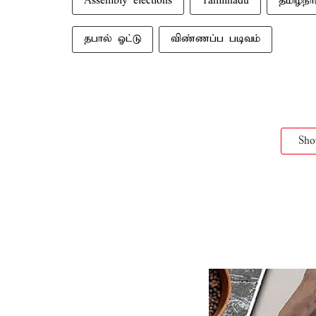
Assembly elections
Tamilnadu
தமிழ்நா
தபால் ஓட்டு
விண்ணப்ப படிவம்
Sh