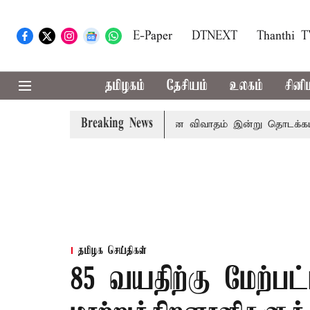
E-Paper
DTNEXT
Thanthi 
தமிழகம்
தேசியம்
உலகம்
சினி
Breaking News
சட்டசபையில் பட்ஜெட் மீதான விவாதம் இன்று தொடக்கம்: பல்வேறு
தமிழக செய்திகள்
85 வயதிற்கு மேற்பட்