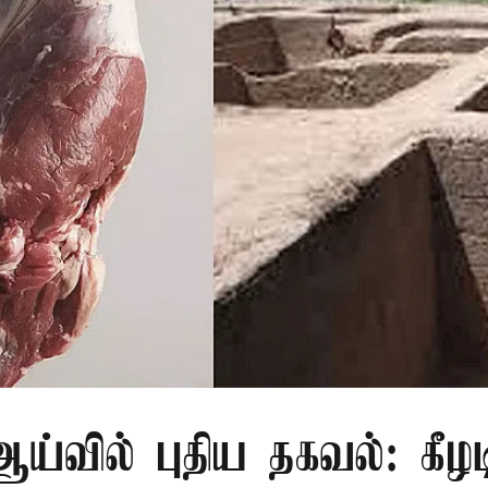
்வில் புதிய தகவல்: கீழட