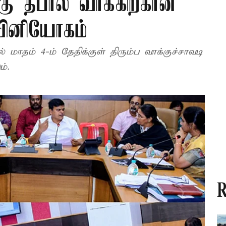
்கு தபால் வாக்கிற்கான
வினியோகம்
ரல் மாதம் 4-ம் தேதிக்குள் திரும்ப வாக்குச்சாவடி
்.
R