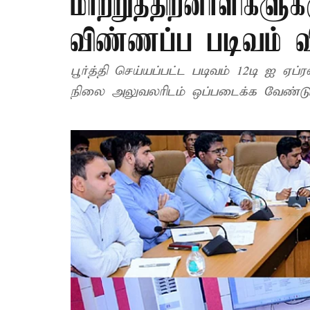
மாற்றுத்திறனாளிகளுக
விண்ணப்ப படிவம் 
பூர்த்தி செய்யப்பட்ட படிவம் 12டி –ஐ ஏப்
நிலை அலுவலரிடம் ஒப்படைக்க வேண்டும