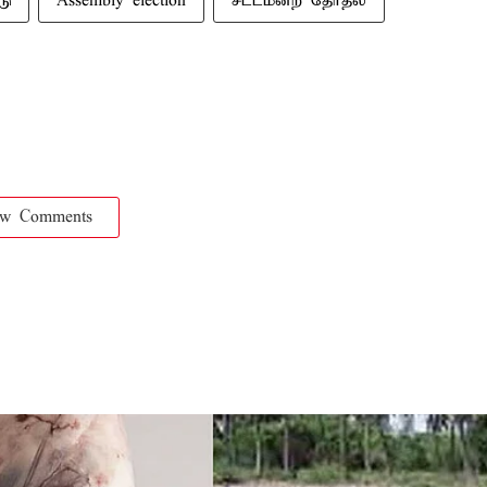
டு
Assembly election
சட்டமன்ற தேர்தல்
ow Comments