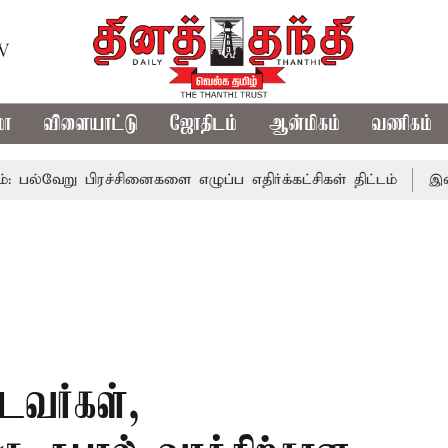
TV
மா
விளையாட்டு
ஜோதிடம்
ஆன்மிகம்
வணிகம்
 பிரச்சினைகளை எழுப்ப எதிர்க்கட்சிகள் திட்டம்
இன்று கொட்
டவர்கள்,