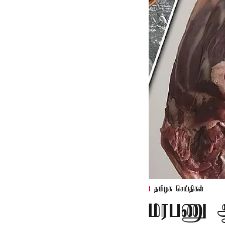
தமிழக செய்திகள்
மரபணு ஆய