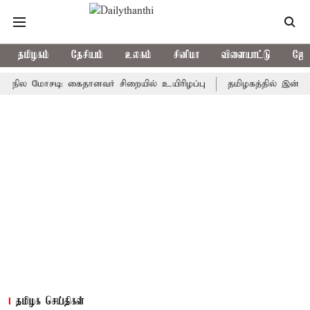
தமிழகம்
தேசியம்
உலகம்
சினிமா
விளையாட்டு
ஜோத
 மோசடி: கைதானவர் சிறையில் உயிரிழப்பு
தமிழகத்தில் இன்று மழைக
தமிழக செய்திகள்