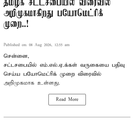
தமிழக சட்டசபையில் விரைவில்
அறிமுகமாகிறது பயோமெட்ரிக்
முறை..!
Published on
:
08 Aug 2026, 12:55 am
சென்னை,
சட்டசபையில் எம்.எல்.ஏ.க்கள் வருகையை பதிவு
செய்ய பயோமெட்ரிக் முறை விரைவில்
அறிமுகமாக உள்ளது.
Read More