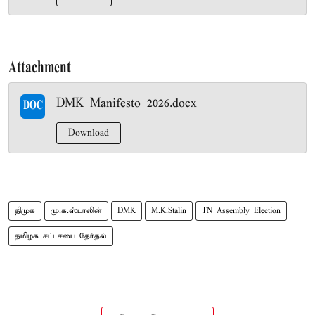
Attachment
DMK Manifesto 2026.docx
DOC
Download
திமுக
மு.க.ஸ்டாலின்
DMK
M.K.Stalin
TN Assembly Election
தமிழக சட்டசபை தேர்தல்