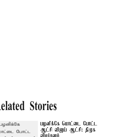
elated Stories
பழனிக்கே மொட்டை போட்ட
ஆட்சி விஜய் ஆட்சி: திமுக
விமர்சனம்