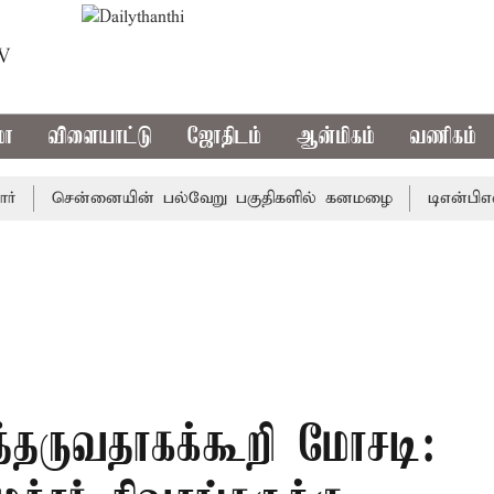
TV
மா
விளையாட்டு
ஜோதிடம்
ஆன்மிகம்
வணிகம்
சென்னையின் பல்வேறு பகுதிகளில் கனமழை
டிஎன்பிஎல்: சேப
்தருவதாகக்கூறி மோசடி: