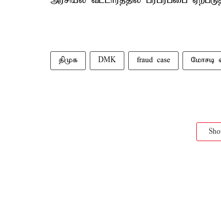
அரசியல் வட்டாரத்தில் பரபரப்பை ஏற்படுத
திமுக
DMK
fraud case
மோசடி வ
Sh