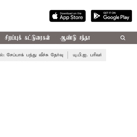
சிறப்புக் கட்டுரைகள்
ஆண்டு சந்தா
்பாக் பந்து வீச்சு தேர்வு
யு.பி.ஐ. பரிவர்த்தனைக்கு அனைவரிட