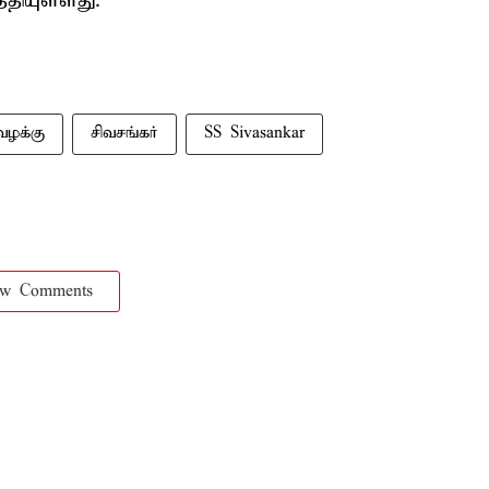
்தியுள்ளது.
ழக்கு
சிவசங்கர்
SS Sivasankar
ow Comments