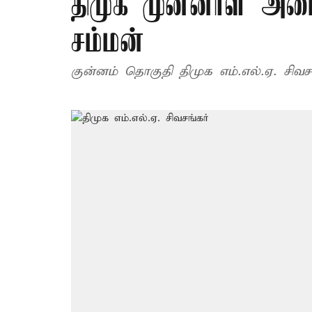
திமுக முன்னாள் அமைச
சம்மன்
குன்னம் தொகுதி திமுக எம்.எல்.ஏ. சிவசங