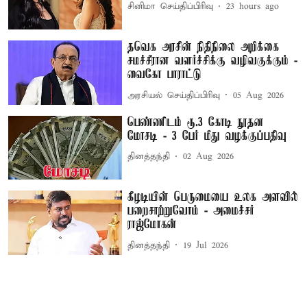
சினிமா செய்திப்பிரிவு
23 hours ago
தவெக அரசின் நிதிநிலை அறிக்கை
சமச்சீரான வளர்ச்சிக்கு வழிவகுக்கும் -
வைகோ பாராட்டு
அரசியல் செய்திப்பிரிவு
05 Aug 2026
பெண்ணிடம் ரூ.3 கோடி நூதன
மோசடி - 3 பேர் மீது வழக்குப்பதிவு
தினத்தந்தி
02 Aug 2026
கீழடியின் பெருமையை உலக அளவில்
பறைசாற்றுவோம் - அமைச்சர்
ராஜ்மோகன்
தினத்தந்தி
19 Jul 2026