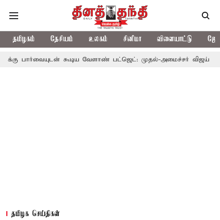
தமிழகம்
தேசியம்
உலகம்
சினிமா
விளையாட்டு
ஜோத
ுடன் கூடிய வேளாண் பட்ஜெட்: முதல்-அமைச்சர் விஜய்
தமிழக அரசி
தமிழக செய்திகள்