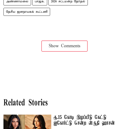
அண்ணாமலை
பாஜக.
2026 சட்டமன்ற தேர்தல்
தேசிய ஜனநாயகக் கூட்டணி
Show Comments
Related Stories
ரூ.15 கோடி இழப்பீடு கேட்டு
ஐகோர்ட்டு சென்ற ஸ்ருதி ஹாசன்