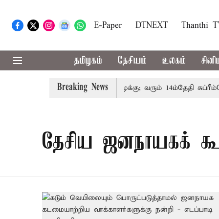
E-Paper
DTNEXT
Thanthi 
தமிழகம்
தேசியம்
உலகம்
சினி
Breaking News
குடும்பத்தினருக்கு அரசுப்பணி வழக்கு; வரும் 14ம்தேதி சுப்ரீம்க
தேசிய ஜனநாயகக் க