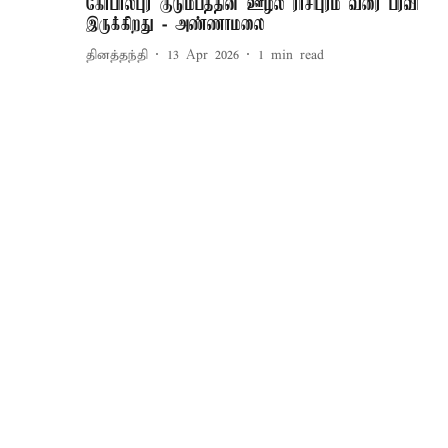
கோபாலபுர குடும்பத்தின் ஊழல் ராசிபுரம் வரை பரவி
இருக்கிறது - அண்ணாமலை
தினத்தந்தி
13 Apr 2026
1
min read