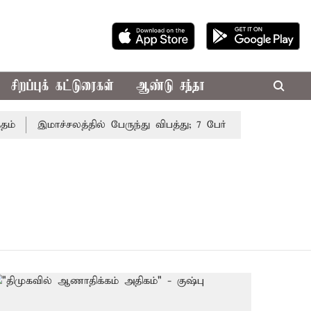
சிறப்புக் கட்டுரைகள்
ஆண்டு சந்தா
இமாச்சலத்தில் பேருந்து விபத்து; 7 பேர் பலி - பிரதமர் மோட