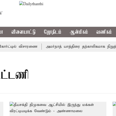
TV
மா
விளையாட்டு
ஜோதிடம்
ஆன்மிகம்
வணிகம்
ோர்ட்டில் விசாரணை
அமர்நாத் யாத்திரை தற்காலிகமாக நிறுத்தம்
ூட்டணி