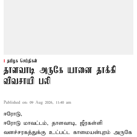
தமிழக செய்திகள்
தாளவாடி அருகே யானை தாக்கி
விவசாயி பலி
Published on
:
09 Aug 2026, 11:40 am
ஈரோடு,
ஈரோடு மாவட்டம்,
தாளவாடி
, ஜீரகள்ளி
வனச்சரகத்துக்கு உட்பட்ட காமையன்புரம் அருகே