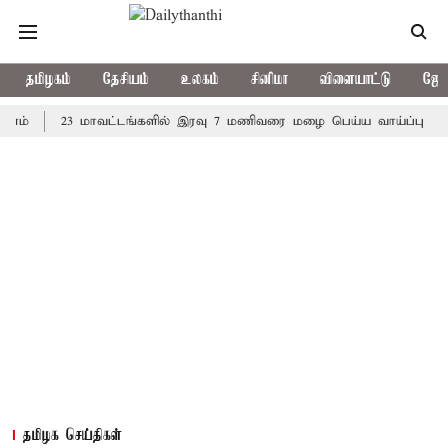
தமிழகம்
தேசியம்
உலகம்
சினிமா
விளையாட்டு
ஜோத
23 மாவட்டங்களில் இரவு 7 மணிவரை மழை பெய்ய வாய்ப்பு
கொரிய
தமிழக செய்திகள்