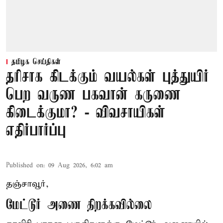
தமிழக செய்திகள்
தரிசாக கிடக்கும் வயல்கள் புத்துயிர்
பெற வருண பகவான் கருணை
கிடைக்குமா? - விவசாயிகள்
எதிர்பார்ப்பு
Published on
:
09 Aug 2026, 6:02 am
தஞ்சாவூர்,
மேட்டூர் அணை திறக்கவில்லை