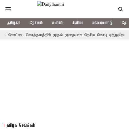
தமிழகம்
தேசியம்
உலகம்
சினிமா
விளையாட்டு
ஜோத
கோட்டை கொத்தளத்தில் முதல் முறையாக தேசிய கொடி ஏற்றுகிறார், முதல்-
தமிழக செய்திகள்