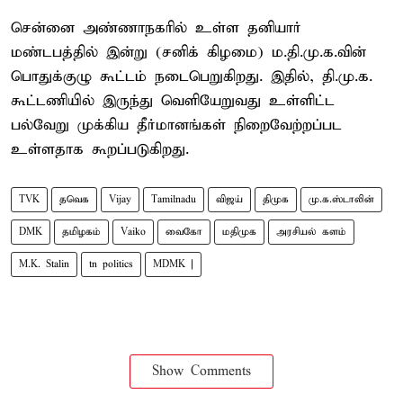
சென்னை அண்ணாநகரில் உள்ள தனியார்
மண்டபத்தில் இன்று (சனிக் கிழமை) ம.தி.மு.க.வின்
பொதுக்குழு கூட்டம் நடைபெறுகிறது. இதில், தி.மு.க.
கூட்டணியில் இருந்து வெளியேறுவது உள்ளிட்ட
பல்வேறு முக்கிய தீர்மானங்கள் நிறைவேற்றப்பட
உள்ளதாக கூறப்படுகிறது.
TVK
தவெக
Vijay
Tamilnadu
விஜய்
திமுக
மு.க.ஸ்டாலின்
DMK
தமிழகம்
Vaiko
வைகோ
மதிமுக
அரசியல் களம்
M.K. Stalin
tn politics
MDMK |
Show Comments