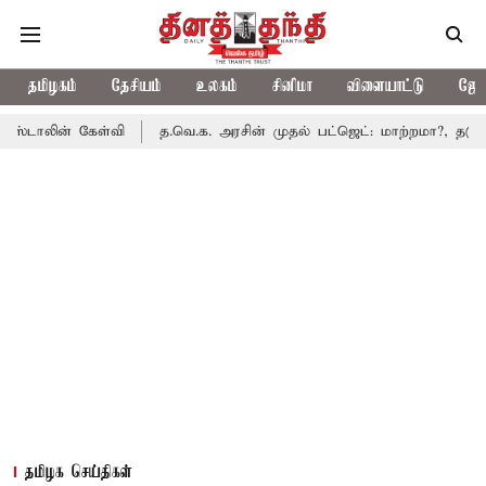
தமிழகம்
தேசியம்
உலகம்
சினிமா
விளையாட்டு
ஜோத
ேள்வி
த.வெ.க. அரசின் முதல் பட்ஜெட்: மாற்றமா?, தடுமாற்றமா?
தமிழக செய்திகள்