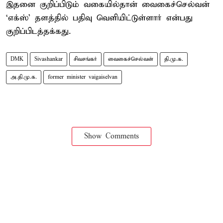
இதனை குறிப்பிடும் வகையில்தான் வைகைச்செல்வன்
‘எக்ஸ்’ தளத்தில் பதிவு வெளியிட்டுள்ளார் என்பது
குறிப்பிடத்தக்கது.
DMK
Sivashankar
சிவசங்கர்
வைகைச்செல்வன்
தி.மு.க.
அ.தி.மு.க.
former minister vaigaiselvan
Show Comments