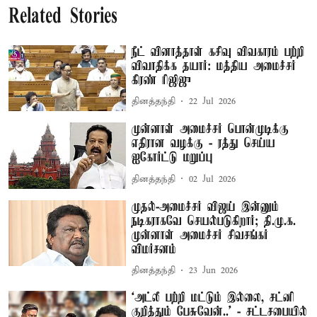
Related Stories
நீட் வினாத்தாள் கசிவு விவகாரம் பற்றி
விவாதிக்க தயார்: மத்திய அமைச்சர்
கிரண் ரிஜிஜு
தினத்தந்தி
22 Jul 2026
முன்னாள் அமைச்சர் பொன்முடிக்கு
எதிரான வழக்கு - ரத்து செய்ய
ஐகோர்ட்டு மறுப்பு
தினத்தந்தி
02 Jul 2026
முதல்-அமைச்சர் விஜய் இன்னும்
நடிகராகவே செயல்படுகிறார்; தி.மு.க.
முன்னாள் அமைச்சர் சிவசங்கர்
விமர்சனம்
தினத்தந்தி
23 Jun 2026
‘அட்லீ பற்றி மட்டும் இல்லை, சட்னி
குறித்தும் பேசுவேன்..’ - சட்டசபையில்