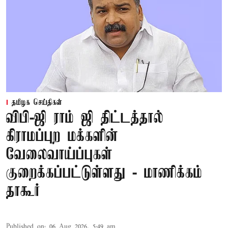
தமிழக செய்திகள்
விபி-ஜி ராம் ஜி திட்டத்தால்
கிராமப்புற மக்களின்
வேலைவாய்ப்புகள்
குறைக்கப்பட்டுள்ளது - மாணிக்கம்
தாகூர்
Published on
:
06 Aug 2026, 5:49 am