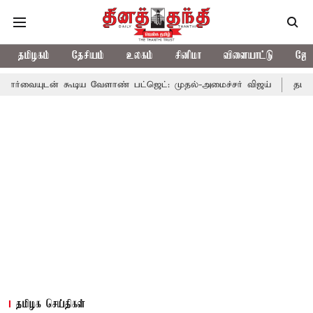
தமிழகம்
தேசியம்
உலகம்
சினிமா
விளையாட்டு
ஜோத
கூடிய வேளாண் பட்ஜெட்: முதல்-அமைச்சர் விஜய்
தமிழக அரசியலில்
தமிழக செய்திகள்