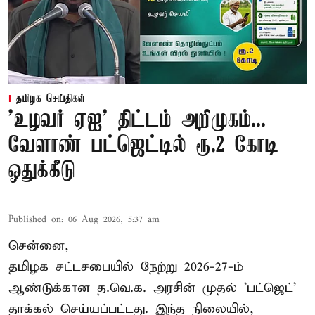
தமிழக செய்திகள்
'உழவர் ஏஐ' திட்டம் அறிமுகம்...
வேளாண் பட்ஜெட்டில் ரூ.2 கோடி
ஒதுக்கீடு
Published on
:
06 Aug 2026, 5:37 am
சென்னை,
தமிழக சட்டசபையில் நேற்று 2026-27-ம்
ஆண்டுக்கான த.வெ.க. அரசின் முதல் 'பட்ஜெட்'
தாக்கல் செய்யப்பட்டது. இந்த நிலையில்,