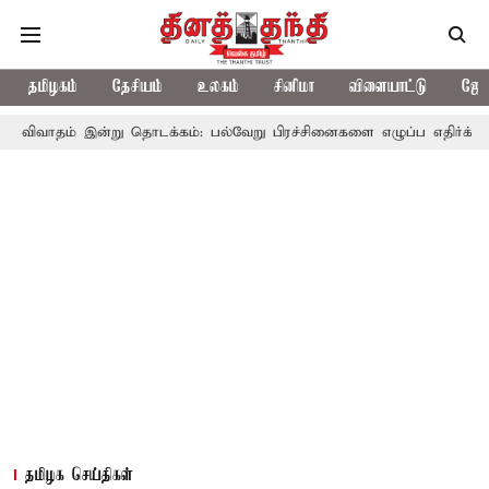
தமிழகம்
தேசியம்
உலகம்
சினிமா
விளையாட்டு
ஜோத
ன்று தொடக்கம்: பல்வேறு பிரச்சினைகளை எழுப்ப எதிர்க்கட்சிகள் திட்டம
தமிழக செய்திகள்