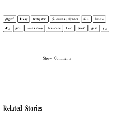
திருச்சி
Trichy
firefighters
தீயணைப்பு வீரர்கள்
மீட்பு
Rescue
dog
நாய்
மணப்பாறை
Manaparai
Head
தலை
குடம்
jug
Show Comments
Related Stories