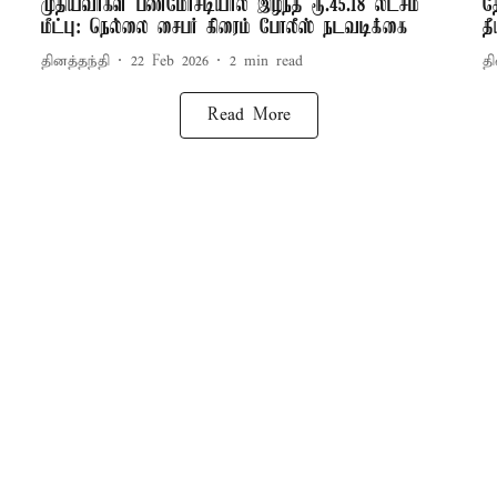
முதியவர்கள் பணமோசடியால் இழந்த ரூ.45.18 லட்சம்
த
மீட்பு: நெல்லை சைபர் கிரைம் போலீஸ் நடவடிக்கை
த
தினத்தந்தி
22 Feb 2026
2
min read
தி
Read More