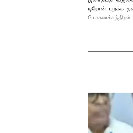
டிரோன் பறக்க தடை
மோகனச்சந்திரன் வ