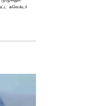
வட்ட கலெக்டர்