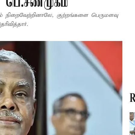
- பெ.சண்முகம்
ம் நிறைவேற்றினாலே, குற்றங்களை பெருமளவு
ரிவித்தார்.
R