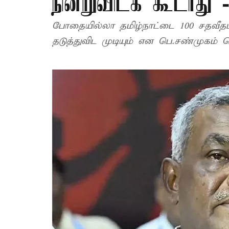
நின்றுவிடக் கூடாது 
போதையில்லா தமிழ்நாட்டை 100 சதவீத
தடுத்துவிட முடியும் என பெ.சண்முகம் தெ