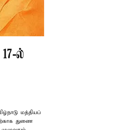
17-ல்
ிழ்நாடு மத்தியப்
தற்காக துணை
முழுவதும்