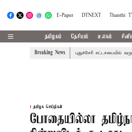
E-Paper
DTNEXT
Thanthi 
தமிழகம்
தேசியம்
உலகம்
சினி
Breaking News
கு கன மழை எச்சரிக்கை
புதுச்சேரி சட்டசபையில் வரும் 24ம் 
தமிழக செய்திகள்
போதையில்லா தமிழ்நா