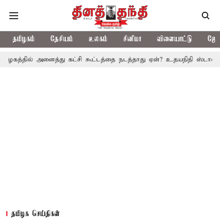
தமிழகம்
தேசியம்
உலகம்
சினிமா
விளையாட்டு
ஜோத
 அனைத்து கட்சி கூட்டத்தை நடத்தாது ஏன்? உதயநிதி ஸ்டாலின் கேள்வி
தமிழக செய்திகள்