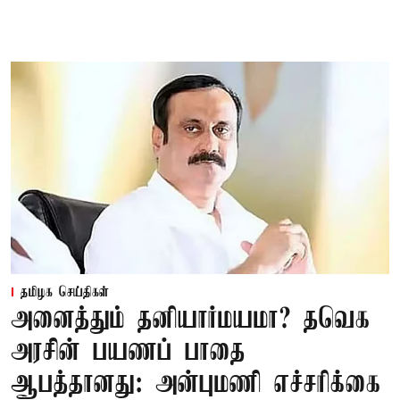
தமிழக செய்திகள்
அனைத்தும் தனியார்மயமா? தவெக
அரசின் பயணப் பாதை
ஆபத்தானது: அன்புமணி எச்சரிக்கை