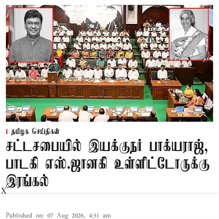
தமிழக செய்திகள்
சட்டசபையில் இயக்குநர் பாக்யராஜ்,
பாடகி எஸ்.ஜானகி உள்ளிட்டோருக்கு
இரங்கல்
X
Published on
:
07 Aug 2026, 4:31 am