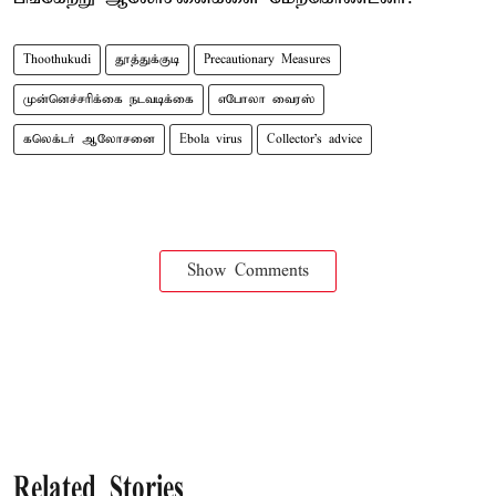
Thoothukudi
தூத்துக்குடி
Precautionary Measures
முன்னெச்சரிக்கை நடவடிக்கை
எபோலா வைரஸ்
கலெக்டர் ஆலோசனை
Ebola virus
Collector's advice
Show Comments
Related Stories