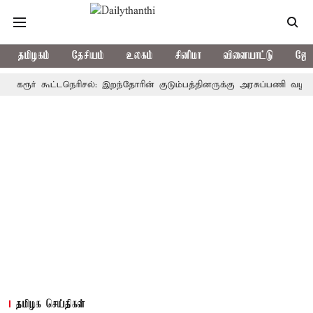
தமிழகம்
தேசியம்
உலகம்
சினிமா
விளையாட்டு
ஜோத
ர் கூட்டநெரிசல்: இறந்தோரின் குடும்பத்தினருக்கு அரசுப்பணி வழக்கு; வரும
தமிழக செய்திகள்