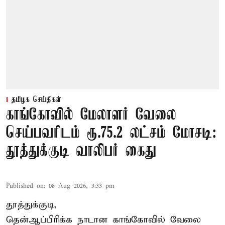
தமிழக செய்திகள்
காங்கோவில் மேலாளர் வேலை
செய்பவரிடம் ரூ.75.2 லட்சம் மோசடி:
தூத்துக்குடி வாலிபர் கைது
Published on
:
08 Aug 2026, 3:33 pm
தூத்துக்குடி,
தென்ஆப்பிரிக்க நாடான
காங்கோ
வில் வேலை