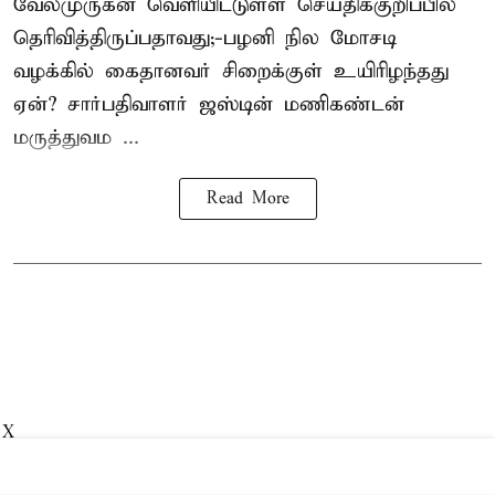
வேல்முருகன்
வெளியிட்டுள்ள செய்திக்குறிப்பில்
தெரிவித்திருப்பதாவது;-
பழனி நில மோசடி
வழக்கில் கைதானவர் சிறைக்குள் உயிரிழந்தது
ஏன்? சார்பதிவாளர் ஜஸ்டின் மணிகண்டன்
மருத்துவம ...
Read More
X