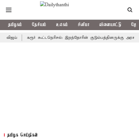
தமிழகம்
தேசியம்
உலகம்
சினிமா
விளையாட்டு
ஜோத
ய்
கரூர் கூட்டநெரிசல்: இறந்தோரின் குடும்பத்தினருக்கு அரசுப்பணி வழ
தமிழக செய்திகள்