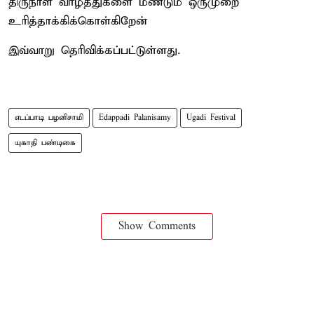
திருநாள் வாழ்த்துகளை மீண்டும் ஒருமுறை
உரித்தாக்கிக்கொள்கிறேன்
இவ்வாறு தெரிவிக்கப்பட்டுள்ளது.
எடப்பாடி பழனிசாமி
Edappadi Palanisamy
Ugadi Festival
யுகாதி பண்டிகை
Show Comments