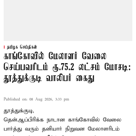
தமிழக செய்திகள்
காங்கோவில் மேலாளர் வேலை
செய்பவரிடம் ரூ.75.2 லட்சம் மோசடி:
தூத்துக்குடி வாலிபர் கைது
Published on
:
08 Aug 2026, 3:33 pm
தூத்துக்குடி,
தென்ஆப்பிரிக்க நாடான
காங்கோ
வில் வேலை
பார்த்து வரும் தனியார் நிறுவன மேலாளரிடம்