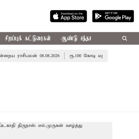
சிறப்புக் கட்டுரைகள்
ஆண்டு சந்தா
ய ராசிபலன் 08.08.2026
ரூ.100 கோடி மதிப்பிலான பழனி கோ