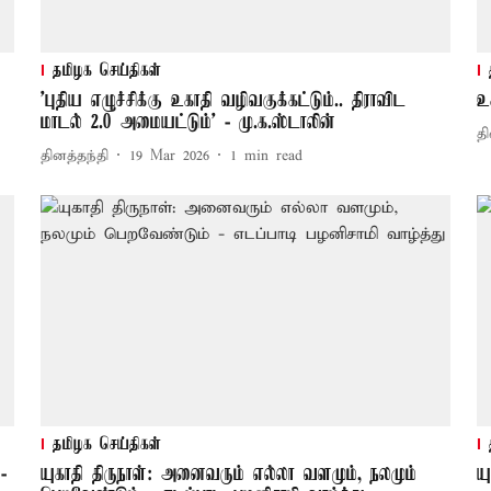
தமிழக செய்திகள்
’புதிய எழுச்சிக்கு உகாதி வழிவகுக்கட்டும்.. திராவிட
உ
மாடல் 2.0 அமையட்டும்’ - மு.க.ஸ்டாலின்
தி
தினத்தந்தி
19 Mar 2026
1
min read
தமிழக செய்திகள்
-
யுகாதி திருநாள்: அனைவரும் எல்லா வளமும், நலமும்
ய